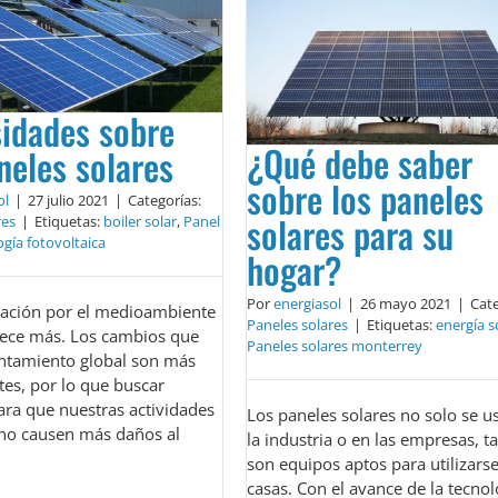
sidades sobre
¿Qué debe saber
neles solares
sobre los paneles
ol
|
27 julio 2021
|
Categorías:
solares para su
res
|
Etiquetas:
boiler solar
,
Panel
ogía fotovoltaica
hogar?
Por
energiasol
|
26 mayo 2021
|
Cate
ación por el medioambiente
Paneles solares
|
Etiquetas:
energía s
rece más. Los cambios que
Paneles solares monterrey
lentamiento global son más
tes, por lo que buscar
ra que nuestras actividades
Los paneles solares no solo se u
 no causen más daños al
la industria o en las empresas, 
son equipos aptos para utilizars
casas. Con el avance de la tecnol