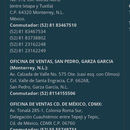
(entre Ixtapa y Tuxtla)
C.P. 64320 Monterrey, N.L.
México.
Conmutador: (52) 81 83467510
(52) 81 83467534
(52) 81 83738802
(52) 81 23162248
(52) 81 23162249
OFICINA DE VENTAS, SAN PEDRO, GARZA GARCIA
(Monterrey, N.L.):
Av. Calzada de Valle No. 575 Ote. (casi esq. con Olmos)
Col. Valle de Santa Engracia, C.P. 66268,
San Pedro, Garza García, N.L.
Conmutador:
(52) 8114155506
OFICINA DE VENTAS CD. DE MÉXICO, CDMX:
Av. Tonalá 285-1, Colonia Roma Sur,
Delegación Cuauhtémoc entre Tepeji y Tepic,
Cd. de México, CDMX C.P. 06760
Conmutador: (52) 55 55749734