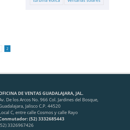
turbina eólica
ventanas solares
2
OFICINA DE VENTAS GUADALAJARA, JAL.
Av. De los Arcos No. 966 Col. Jardines del Bosque,
Guadalajara, Jalisco C.P. 44520
Local C, entre calle Cosmos y calle Rayo
Conmutador: (52) 3332685443
(52) 3326967426