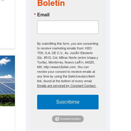
Boletín
Email
By submitting this form, you are consenting
to receive marketing emails from: H2O
TEK, S.A. DE C.V., Av. JosÃ© Eleuterio
Glz. #512, Col. Mitras Norte (entre Ixtapa y
Tuxtla), Monterrey, Nuevo LeÃ³n, 64320,
MX, http://www.h2otek.com. You can
revoke your consent to receive emails at
any time by using the SafeUnsubscribe®
link, found at the bottom of every email.
Emails are serviced by Constant Contact.
Suscribirse