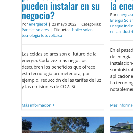
pueden instalar en su
la ene
negocio?
Por
energias
Energía Solar
Por
energiasol
|
23 mayo 2022
|
Categorías:
Energía indus
Paneles solares
|
Etiquetas:
boiler solar
,
en la industr
tecnología fotovoltaica
En el pasad
Las celdas solares son el futuro de la
de energía 
energía. Cada vez más negocios
instalacion
descubren los beneficios que ofrece
suministra
esta tecnología prometedora, por
aplicacione
ejemplo, reducción de las tarifas de luz
La tecnolo
y las emisiones de CO2. Si
notablemen
Más información
Más informa