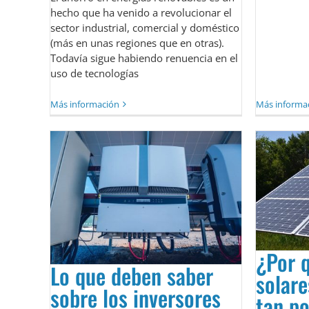
hecho que ha venido a revolucionar el
sector industrial, comercial y doméstico
(más en unas regiones que en otras).
Todavía sigue habiendo renuencia en el
uso de tecnologías
Más información
Más informa
¿Por q
Lo que deben saber
solare
sobre los inversores
tan po