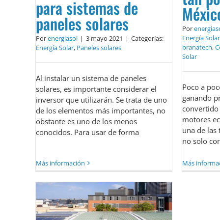
para sistemas de
Méxic
paneles solares
Por
energias
Energía Solar
Por
energiasol
|
3 mayo 2021
|
Categorías:
branatech
,
C
Energía Solar
,
Paneles solares
Solar
Al instalar un sistema de paneles
Poco a poco
solares, es importante considerar el
ganando pr
inversor que utilizarán. Se trata de uno
convertido 
de los elementos más importantes, no
motores ec
obstante es uno de los menos
una de las 
conocidos. Para usar de forma
no solo co
Más información
Más informa