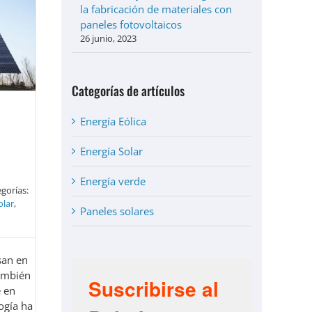
la fabricación de materiales con
paneles fotovoltaicos
26 junio, 2023
Categorías de artículos
Energía Eólica
Energía Solar
Energía verde
gorías:
olar
,
Paneles solares
san en
también
Suscribirse al
e en
ogía ha