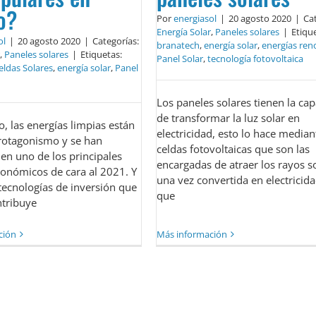
o?
Por
energiasol
|
20 agosto 2020
|
Cat
Energía Solar
,
Paneles solares
|
Etiqu
ol
|
20 agosto 2020
|
Categorías:
branatech
,
energía solar
,
energías ren
,
Paneles solares
|
Etiquetas:
Panel Solar
,
tecnología fotovoltaica
eldas Solares
,
energía solar
,
Panel
Los paneles solares tienen la ca
de transformar la luz solar en
, las energías limpias están
electricidad, esto lo hace median
otagonismo y se han
celdas fotovoltaicas que son las
en uno de los principales
encargadas de atraer los rayos so
onómicos de cara al 2021. Y
una vez convertida en electricida
tecnologías de inversión que
que
ntribuye
ción
Más información