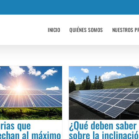
m
INICIO
QUIÉNES SOMOS
NUESTROS P
rias que
¿Qué deben saber
echan al máximo
sobre la inclinaci