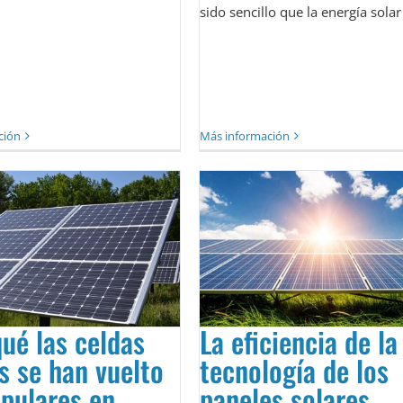
sido sencillo que la energía solar
ción
Más información
ué las celdas
La eficiencia de la
s se han vuelto
tecnología de los
pulares en
paneles solares