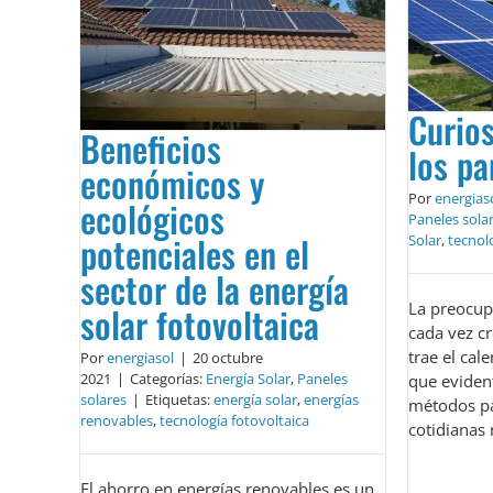
Curio
Beneficios
los pa
económicos y
Por
energias
ecológicos
Paneles sola
potenciales en el
Solar
,
tecnol
sector de la energía
La preocup
solar fotovoltaica
cada vez c
trae el ca
Por
energiasol
|
20 octubre
2021
|
Categorías:
Energía Solar
,
Paneles
que eviden
solares
|
Etiquetas:
energía solar
,
energías
métodos pa
renovables
,
tecnología fotovoltaica
cotidianas
El ahorro en energías renovables es un