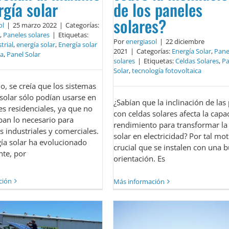
rgía solar
de los paneles
solares?
ol
|
25 marzo 2022
|
Categorías:
,
Paneles solares
|
Etiquetas:
Por
energiasol
|
22 diciembre
trial
,
energía solar
,
Energía solar
2021
|
Categorías:
Energía Solar
,
Pane
ia
,
Panel Solar
solares
|
Etiquetas:
Celdas Solares
,
Pa
Solar
,
tecnología fotovoltaica
o, se creía que los sistemas
solar sólo podían usarse en
¿Sabían que la inclinación de las
es residenciales, ya que no
con celdas solares afecta la capa
ban lo necesario para
rendimiento para transformar la 
s industriales y comerciales.
solar en electricidad? Por tal mot
gía solar ha evolucionado
crucial que se instalen con una 
te, por
orientación. Es
ción
Más información