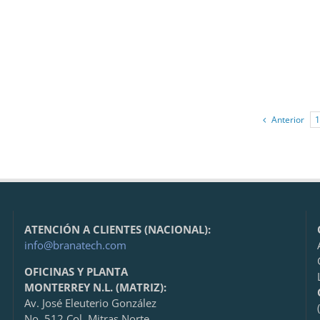
Anterior
1
ATENCIÓN A CLIENTES (NACIONAL):
info@branatech.com
OFICINAS Y PLANTA
MONTERREY N.L. (MATRIZ):
Av. José Eleuterio González
No. 512 Col. Mitras Norte