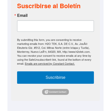
Suscribirse al Boletín
Email
By submitting this form, you are consenting to receive
marketing emails from: H2O TEK, S.A. DE C.V., Av. JosÃ©
Eleuterio Glz. #512, Col. Mitras Norte (entre Ixtapa y Tuxtla),
Monterrey, Nuevo LeÃ³n, 64320, MX, http://www.h2otek.com.
You can revoke your consent to receive emails at any time by
using the SafeUnsubscribe® link, found at the bottom of every
email.
Emails are serviced by Constant Contact.
Suscribirse