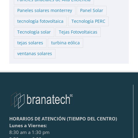
Paneles solares monterrey
Panel Solar
tecnología fotovoltaica
Tecnología PERC
Tecnología solar
Tejas Fotovoltaicas
tejas solares
turbina eólica
ventanas solares
HORARIOS DE ATENCIÓN (TIEMPO DEL CENTRO)
Lunes a Viernes:
8:30 am a 1:30 pm