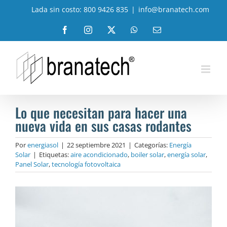
Saltar
Lada sin costo: 800 9426 835
|
info@branatech.com
al
contenido
Facebook
Instagram
X
WhatsApp
Correo
electrónico
Lo que necesitan para hacer una
nueva vida en sus casas rodantes
Por
energiasol
|
22 septiembre 2021
|
Categorías:
Energía
Solar
|
Etiquetas:
aire acondicionado
,
boiler solar
,
energía solar
,
Panel Solar
,
tecnología fotovoltaica
Ver
imagen
más
grande