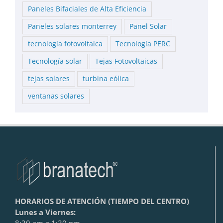
Paneles Bifaciales de Alta Eficiencia
Paneles solares monterrey
Panel Solar
tecnología fotovoltaica
Tecnología PERC
Tecnología solar
Tejas Fotovoltaicas
tejas solares
turbina eólica
ventanas solares
HORARIOS DE ATENCIÓN (TIEMPO DEL CENTRO)
Lunes a Viernes:
8:30 am a 1:30 pm