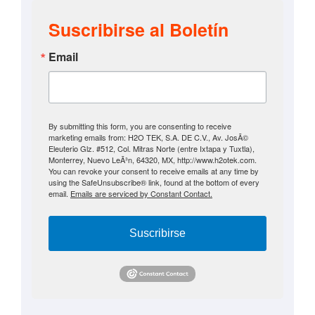
Suscribirse al Boletín
Email
By submitting this form, you are consenting to receive
marketing emails from: H2O TEK, S.A. DE C.V., Av. JosÃ©
Eleuterio Glz. #512, Col. Mitras Norte (entre Ixtapa y Tuxtla),
Monterrey, Nuevo LeÃ³n, 64320, MX, http://www.h2otek.com.
You can revoke your consent to receive emails at any time by
using the SafeUnsubscribe® link, found at the bottom of every
email.
Emails are serviced by Constant Contact.
Suscribirse