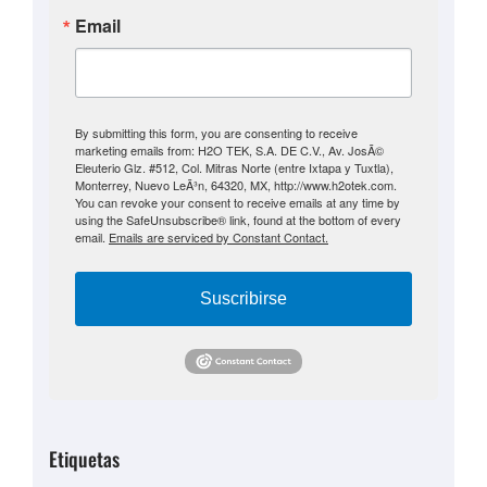
Email
By submitting this form, you are consenting to receive
marketing emails from: H2O TEK, S.A. DE C.V., Av. JosÃ©
Eleuterio Glz. #512, Col. Mitras Norte (entre Ixtapa y Tuxtla),
Monterrey, Nuevo LeÃ³n, 64320, MX, http://www.h2otek.com.
You can revoke your consent to receive emails at any time by
using the SafeUnsubscribe® link, found at the bottom of every
email.
Emails are serviced by Constant Contact.
Suscribirse
Etiquetas